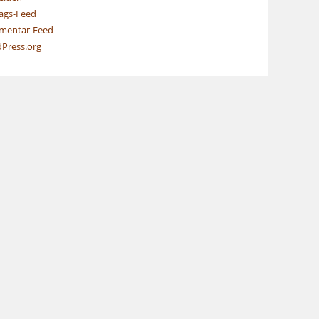
rags-Feed
entar-Feed
Press.org