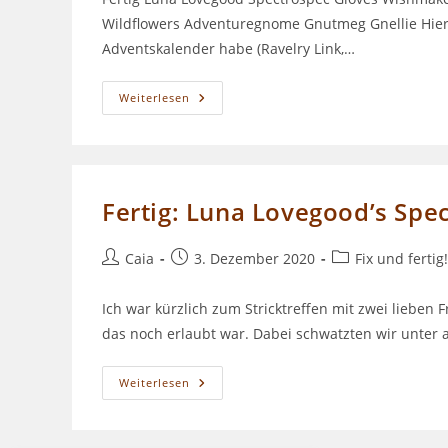
Wildflowers Adventuregnome Gnutmeg Gnellie Hier
Adventskalender habe (Ravelry Link,…
Episode
Weiterlesen
086
–
Offiziel
Gnomifiziert
Fertig: Luna Lovegood’s Spe
Beitrags-
Beitrag
Beitrags-
Caia
3. Dezember 2020
Fix und fertig!
Autor:
veröffentlicht:
Kategorie:
Ich war kürzlich zum Stricktreffen mit zwei lieben
das noch erlaubt war. Dabei schwatzten wir unter
Fertig:
Weiterlesen
Luna
Lovegood’s
Spectrospec
Gloves