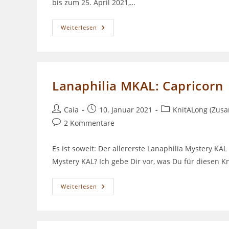
bis zum 25. April 2021,…
Episode
Weiterlesen
100
–
DAS
CAIA
CHAMÄLEON
Lanaphilia MKAL: Capricorn
Beitrags-
Beitrag
Beitrags-
Caia
10. Januar 2021
KnitALong (Zus
Autor:
veröffentlicht:
Kategorie:
Beitrags-
2 Kommentare
Kommentare:
Es ist soweit: Der allererste Lanaphilia Mystery KAL
Mystery KAL? Ich gebe Dir vor, was Du für diesen 
Lanaphilia
Weiterlesen
MKAL:
Capricorn