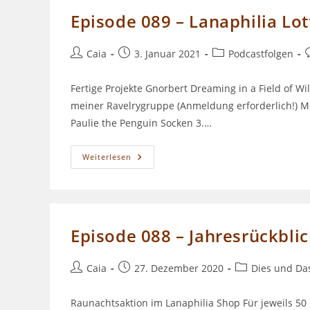
Episode 089 – Lanaphilia Lot
Beitrags-
Beitrag
Beitrags-
B
Caia
3. Januar 2021
Podcastfolgen
Autor:
veröffentlicht:
Kategorie:
Fertige Projekte Gnorbert Dreaming in a Field of Wi
meiner Ravelrygruppe (Anmeldung erforderlich!) Me
Paulie the Penguin Socken 3.…
Episode
Weiterlesen
089
–
Lanaphilia
Lotto
Episode 088 – Jahresrückbli
Beitrags-
Beitrag
Beitrags-
Caia
27. Dezember 2020
Dies und Da
Autor:
veröffentlicht:
Kategorie:
Raunachtsaktion im Lanaphilia Shop Für jeweils 