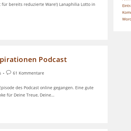
 für bereits reduzierte Ware!) Lanaphilia Lotto in
Eint
Komm
Word
spirationen Podcast
Beitrags-
s
61 Kommentare
Kommentare:
 Episode des Podcast online gegangen. Eine gute
nke für Deine Treue, Deine…