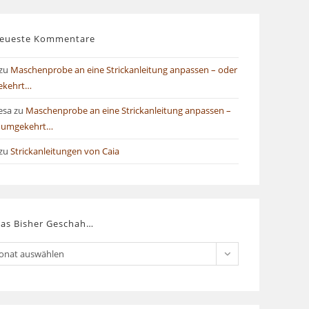
eueste Kommentare
zu
Maschenprobe an eine Strickanleitung anpassen – oder
ekehrt…
esa
zu
Maschenprobe an eine Strickanleitung anpassen –
 umgekehrt…
zu
Strickanleitungen von Caia
as Bisher Geschah…
onat auswählen
er
chah…