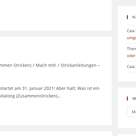
N
Caia
umg
Ther
oder
ammen Stricken)
/
Mach mit!
/
Strickanleitungen
Caia
 startet am 31. Januar 2021! Aber halt: Was ist ein
Knitalong (Zusammenstricken)…
W
Was
M
bish
ges