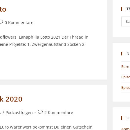
to
T
The
Ka
eitrags-
0 Kommentare
Kommentare:
ldflowers Lanaphilia Lotto 2021 Der Thread in
ine Projekte: 1. Zwergenaufstand Socken 2.
N
Eure 
Epis
Epis
ck 2020
Beitrags-
s
/
Podcastfolgen
2 Kommentare
O
Kommentare:
50 Euro Warenwert bekommst Du einen Gutschein
Anm