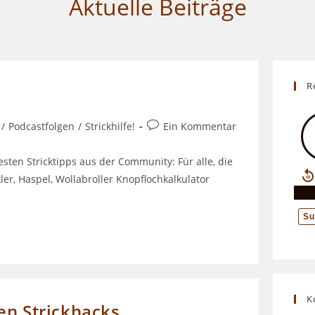
Aktuelle Beiträge
UMSCHALTEN
R
Beitrags-
/
Podcastfolgen
/
Strickhilfe!
Ein Kommentar
Kommentare:
esten Stricktipps aus der Community: Für alle, die
er, Haspel, Wollabroller Knopflochkalkulator
K
en Strickhacks