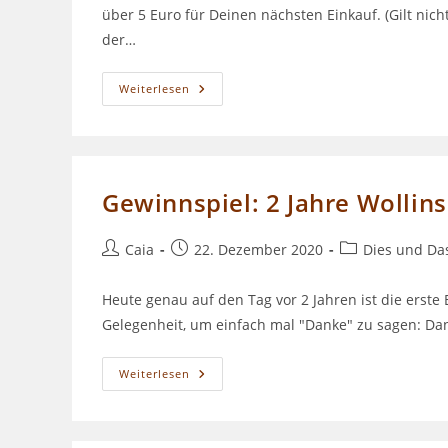
über 5 Euro für Deinen nächsten Einkauf. (Gilt nicht
der…
Episode
Weiterlesen
088
–
Jahresrückblick
2020
Gewinnspiel: 2 Jahre Wollin
Beitrags-
Beitrag
Beitrags-
Caia
22. Dezember 2020
Dies und Da
Autor:
veröffentlicht:
Kategorie:
Heute genau auf den Tag vor 2 Jahren ist die erste
Gelegenheit, um einfach mal "Danke" zu sagen: Da
Gewinnspiel:
Weiterlesen
2
Jahre
Wollinspirationen
Podcast