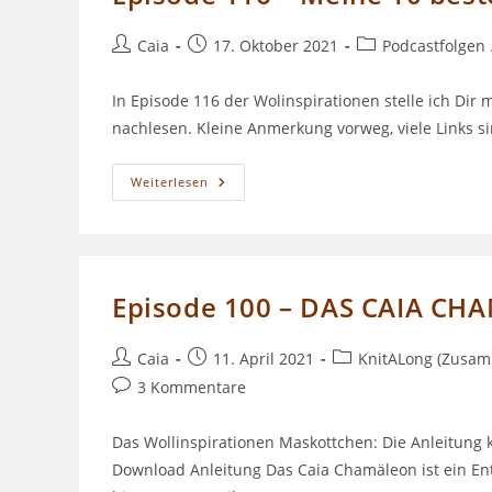
Beitrags-
Beitrag
Beitrags-
Caia
17. Oktober 2021
Podcastfolgen
Autor:
veröffentlicht:
Kategorie:
In Episode 116 der Wolinspirationen stelle ich Dir 
nachlesen. Kleine Anmerkung vorweg, viele Links 
Episode
Weiterlesen
116
–
Meine
10
Besten
Strickhacks
Episode 100 – DAS CAIA C
Beitrags-
Beitrag
Beitrags-
Caia
11. April 2021
KnitALong (Zusam
Autor:
veröffentlicht:
Kategorie:
Beitrags-
3 Kommentare
Kommentare:
Das Wollinspirationen Maskottchen: Die Anleitung 
Download Anleitung Das Caia Chamäleon ist ein En