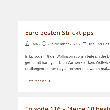
Eure besten Stricktipps
Beitrags-
Beitrag
Beitrags-
Caia
7. November 2021
Dies und Das
Autor:
veröffentlicht:
Kategorie:
In Episode 118 der Wollinspirationen teile ich die b
gerne mit handgefärbten Garnen stricken: Wollwickl
Lauflängenrechner Raglanrechner (die waren mal…
Eure
Weiterlesen
Besten
Stricktipps
Episode 116 – Meine 10 best