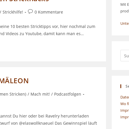
Mit E
prod
Beitrags-
/
Strickhilfe!
0 Kommentare
Kommentare:
Unte
meine 10 besten Stricktipps vor, hier nochmal zum
sind Videos zu Youtube, damit kann man es…
HAMÄLEON
S
men Stricken)
/
Mach mit!
/
Podcastfolgen
Date
Wo f
Impr
kannst Du hier oder bei Ravelry herunterladen
Impr
twurf von @elaswollknaeuel Das Gewinnspiel läuft