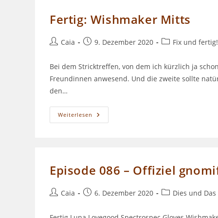
Fertig: Wishmaker Mitts
Beitrags-
Beitrag
Beitrags-
Caia
9. Dezember 2020
Fix und fertig!
Autor:
veröffentlicht:
Kategorie:
Bei dem Stricktreffen, von dem ich kürzlich ja sch
Freundinnen anwesend. Und die zweite sollte natür
den…
Fertig:
Weiterlesen
Wishmaker
Mitts
Episode 086 – Offiziel gnomif
Beitrags-
Beitrag
Beitrags-
Caia
6. Dezember 2020
Dies und Das
Autor:
veröffentlicht:
Kategorie:
Fertig Luna Lovegood Spectrospec Gloves Wishmaker 