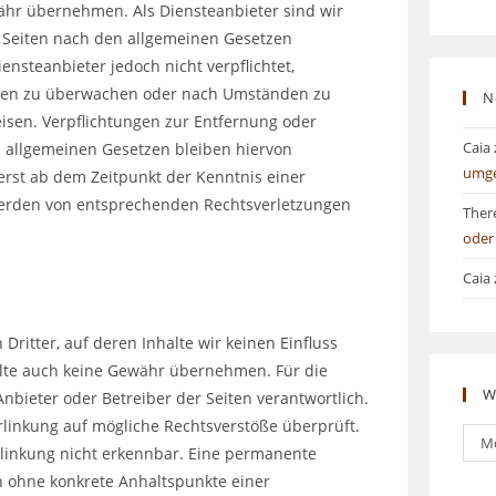
währ übernehmen. Als Diensteanbieter sind wir
n Seiten nach den allgemeinen Gesetzen
ensteanbieter jedoch nicht verpflichtet,
onen zu überwachen oder nach Umständen zu
N
weisen. Verpflichtungen zur Entfernung oder
Caia
 allgemeinen Gesetzen bleiben hiervon
umg
erst ab dem Zeitpunkt der Kenntnis einer
werden von entsprechenden Rechtsverletzungen
Ther
oder
Caia
ritter, auf deren Inhalte wir keinen Einfluss
alte auch keine Gewähr übernehmen. Für die
W
e Anbieter oder Betreiber der Seiten verantwortlich.
rlinkung auf mögliche Rechtsverstöße überprüft.
Was
M
rlinkung nicht erkennbar. Eine permanente
bish
och ohne konkrete Anhaltspunkte einer
ges