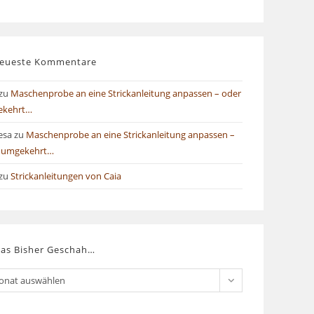
eueste Kommentare
zu
Maschenprobe an eine Strickanleitung anpassen – oder
ekehrt…
esa
zu
Maschenprobe an eine Strickanleitung anpassen –
 umgekehrt…
zu
Strickanleitungen von Caia
as Bisher Geschah…
onat auswählen
er
chah…