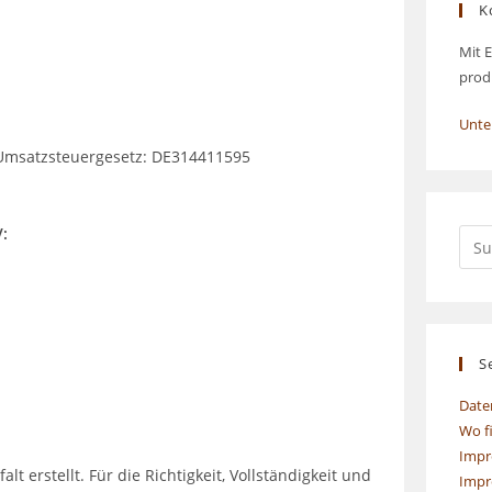
K
Mit E
prod
Unte
Umsatzsteuergesetz: DE314411595
V:
S
Date
Wo f
Impr
t erstellt. Für die Richtigkeit, Vollständigkeit und
Impr