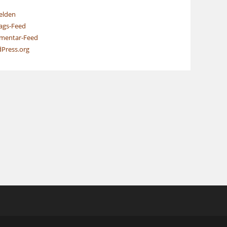
elden
rags-Feed
entar-Feed
Press.org