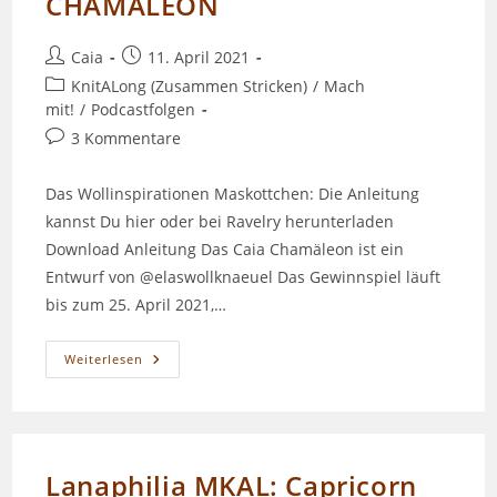
CHAMÄLEON
Beitrags-
Beitrag
Caia
11. April 2021
Autor:
veröffentlicht:
Beitrags-
KnitALong (Zusammen Stricken)
/
Mach
Kategorie:
mit!
/
Podcastfolgen
Beitrags-
3 Kommentare
Kommentare:
Das Wollinspirationen Maskottchen: Die Anleitung
kannst Du hier oder bei Ravelry herunterladen
Download Anleitung Das Caia Chamäleon ist ein
Entwurf von @elaswollknaeuel Das Gewinnspiel läuft
bis zum 25. April 2021,…
Episode
Weiterlesen
100
–
DAS
CAIA
CHAMÄLEON
Lanaphilia MKAL: Capricorn