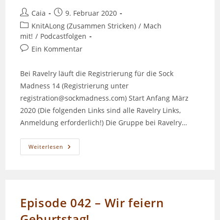
Beitrags-
Beitrag
Caia
9. Februar 2020
Autor:
veröffentlicht:
Beitrags-
KnitALong (Zusammen Stricken)
/
Mach
Kategorie:
mit!
/
Podcastfolgen
Beitrags-
Ein Kommentar
Kommentare:
Bei Ravelry läuft die Registrierung für die Sock
Madness 14 (Registrierung unter
registration@sockmadness.com) Start Anfang März
2020 (Die folgenden Links sind alle Ravelry Links,
Anmeldung erforderlich!) Die Gruppe bei Ravelry…
Episode
Weiterlesen
047
–
Sock
Madness
14
(2020)
Episode 042 – Wir feiern
Geburtstag!