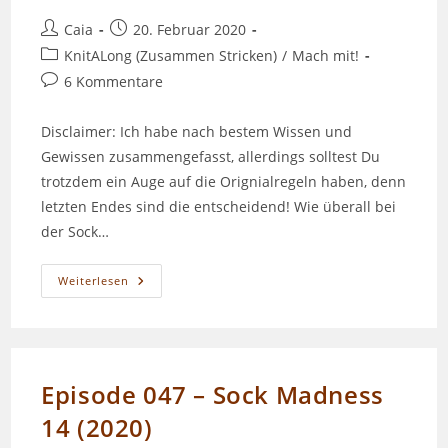
Beitrags-
Beitrag
Caia
20. Februar 2020
Autor:
veröffentlicht:
Beitrags-
KnitALong (Zusammen Stricken)
/
Mach mit!
Kategorie:
Beitrags-
6 Kommentare
Kommentare:
Disclaimer: Ich habe nach bestem Wissen und
Gewissen zusammengefasst, allerdings solltest Du
trotzdem ein Auge auf die Orignialregeln haben, denn
letzten Endes sind die entscheidend! Wie überall bei
der Sock…
Sock
Weiterlesen
Madness
–
Eine
(kleine)
Anleitung
Episode 047 – Sock Madness
14 (2020)