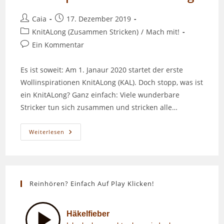
Beitrags-
Beitrag
Caia
17. Dezember 2019
Autor:
veröffentlicht:
Beitrags-
KnitALong (Zusammen Stricken)
/
Mach mit!
Kategorie:
Beitrags-
Ein Kommentar
Kommentare:
Es ist soweit: Am 1. Janaur 2020 startet der erste
Wollinspirationen KnitALong (KAL). Doch stopp, was ist
ein KnitALong? Ganz einfach: Viele wunderbare
Stricker tun sich zusammen und stricken alle…
True
Weiterlesen
Colors
–
Der
Erste
Wollinspirationen
KnitALong
Reinhören? Einfach Auf Play Klicken!