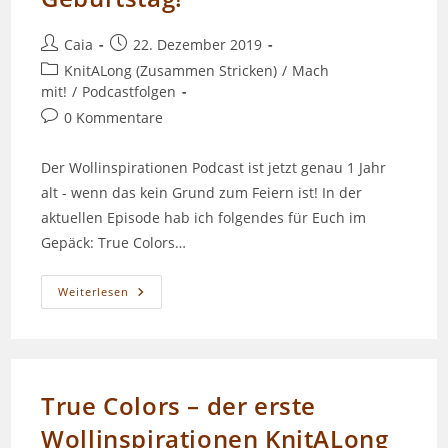
Beitrags-
Beitrag
Caia
22. Dezember 2019
Autor:
veröffentlicht:
Beitrags-
KnitALong (Zusammen Stricken)
/
Mach
Kategorie:
mit!
/
Podcastfolgen
Beitrags-
0 Kommentare
Kommentare:
Der Wollinspirationen Podcast ist jetzt genau 1 Jahr
alt - wenn das kein Grund zum Feiern ist! In der
aktuellen Episode hab ich folgendes für Euch im
Gepäck: True Colors…
Episode
Weiterlesen
042
–
Wir
Feiern
Geburtstag!
True Colors – der erste
Wollinspirationen KnitALong