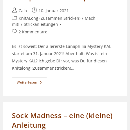
Beitrags-
Beitrag
Caia
10. Januar 2021
Autor:
veröffentlicht:
Beitrags-
KnitALong (Zusammen Stricken)
/
Mach
Kategorie:
mit!
/
Strickanleitungen
Beitrags-
2 Kommentare
Kommentare:
Es ist soweit: Der allererste Lanaphilia Mystery KAL
startet am 31. Januar 2021! Aber halt: Was ist ein
Mystery KAL? Ich gebe Dir vor, was Du für diesen
Knitalong (Zusammenstricken)…
Lanaphilia
Weiterlesen
MKAL:
Capricorn
Sock Madness – eine (kleine)
Anleitung