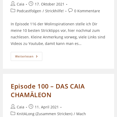
Beitrags-
Beitrag
Caia
17. Oktober 2021
Autor:
veröffentlicht:
Beitrags-
Beitrags-
Podcastfolgen
/
Strickhilfe!
0 Kommentare
Kategorie:
Kommentare:
In Episode 116 der Wolinspirationen stelle ich Dir
meine 10 besten Stricktipps vor, hier nochmal zum
nachlesen. Kleine Anmerkung vorweg, viele Links sind
Videos zu Youtube, damit kann man es…
Episode
Weiterlesen
116
–
Meine
10
Besten
Strickhacks
Episode 100 – DAS CAIA
CHAMÄLEON
Beitrags-
Beitrag
Caia
11. April 2021
Autor:
veröffentlicht:
Beitrags-
KnitALong (Zusammen Stricken)
/
Mach