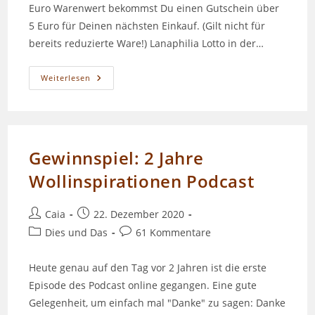
Euro Warenwert bekommst Du einen Gutschein über
5 Euro für Deinen nächsten Einkauf. (Gilt nicht für
bereits reduzierte Ware!) Lanaphilia Lotto in der…
Episode
Weiterlesen
088
–
Jahresrückblick
2020
Gewinnspiel: 2 Jahre
Wollinspirationen Podcast
Beitrags-
Beitrag
Caia
22. Dezember 2020
Autor:
veröffentlicht:
Beitrags-
Beitrags-
Dies und Das
61 Kommentare
Kategorie:
Kommentare:
Heute genau auf den Tag vor 2 Jahren ist die erste
Episode des Podcast online gegangen. Eine gute
Gelegenheit, um einfach mal "Danke" zu sagen: Danke