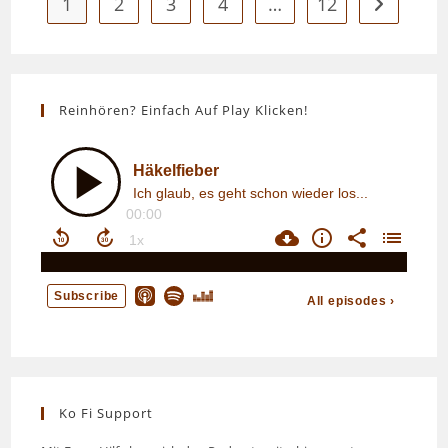
1
2
3
4
…
12
Gehe zur n
Reinhören? Einfach Auf Play Klicken!
Ko Fi Support