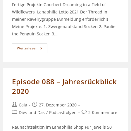
Fertige Projekte Gnorbert Dreaming in a Field of
Wildflowers Lanaphilia Lotto 2021 Der Thread in
meiner Ravelrygruppe (Anmeldung erforderlich!)
Meine Projekte: 1. Zwergenaufstand Socken 2. Paulie
the Penguin Socken 3.…
Episode
Weiterlesen
089
–
Lanaphilia
Lotto
Episode 088 – Jahresrückblick
2020
Beitrags-
Beitrag
Caia
27. Dezember 2020
Autor:
veröffentlicht:
Beitrags-
Beitrags-
Dies und Das
/
Podcastfolgen
2 Kommentare
Kategorie:
Kommentare:
Raunachtsaktion im Lanaphilia Shop Für jeweils 50