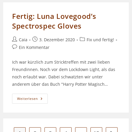
Fertig: Luna Lovegood’s
Spectrospec Gloves
Beitrags-
Beitrag
Beitrags-
Caia
3. Dezember 2020
Fix und fertig!
Autor:
veröffentlicht:
Kategorie:
Beitrags-
Ein Kommentar
Kommentare:
Ich war kürzlich zum Stricktreffen mit zwei lieben
Freundinnen. Noch vor dem Lockdown Light, als das
noch erlaubt war. Dabei schwatzten wir unter
anderem über das Buch "Harry Potter Magisch…
Fertig:
Weiterlesen
Luna
Lovegood’s
Spectrospec
Gloves