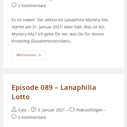
Beitrags-
2 Kommentare
Kommentare:
Es ist soweit: Der allererste Lanaphilia Mystery KAL
startet am 31. Januar 2021! Aber halt: Was ist ein
Mystery KAL? Ich gebe Dir vor, was Du für diesen
Knitalong (Zusammenstricken)…
Lanaphilia
Weiterlesen
MKAL:
Capricorn
Episode 089 – Lanaphilia
Lotto
Beitrags-
Beitrag
Beitrags-
Caia
3. Januar 2021
Podcastfolgen
Autor:
veröffentlicht:
Kategorie:
Beitrags-
0 Kommentare
Kommentare: