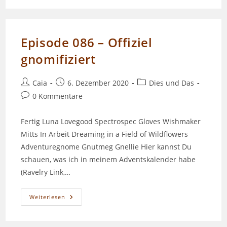
Episode 086 – Offiziel
gnomifiziert
Beitrags-
Beitrag
Beitrags-
Caia
6. Dezember 2020
Dies und Das
Autor:
veröffentlicht:
Kategorie:
Beitrags-
0 Kommentare
Kommentare:
Fertig Luna Lovegood Spectrospec Gloves Wishmaker
Mitts In Arbeit Dreaming in a Field of Wildflowers
Adventuregnome Gnutmeg Gnellie Hier kannst Du
schauen, was ich in meinem Adventskalender habe
(Ravelry Link,…
Episode
Weiterlesen
086
–
Offiziel
Gnomifiziert