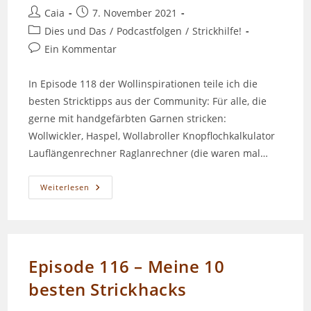
Beitrags-
Beitrag
Caia
7. November 2021
Autor:
veröffentlicht:
Beitrags-
Dies und Das
/
Podcastfolgen
/
Strickhilfe!
Kategorie:
Beitrags-
Ein Kommentar
Kommentare:
In Episode 118 der Wollinspirationen teile ich die
besten Stricktipps aus der Community: Für alle, die
gerne mit handgefärbten Garnen stricken:
Wollwickler, Haspel, Wollabroller Knopflochkalkulator
Lauflängenrechner Raglanrechner (die waren mal…
Eure
Weiterlesen
Besten
Stricktipps
Episode 116 – Meine 10
besten Strickhacks