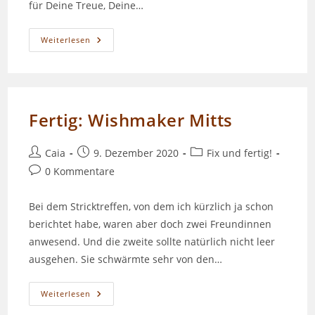
für Deine Treue, Deine…
Gewinnspiel:
Weiterlesen
2
Jahre
Wollinspirationen
Podcast
Fertig: Wishmaker Mitts
Beitrags-
Beitrag
Beitrags-
Caia
9. Dezember 2020
Fix und fertig!
Autor:
veröffentlicht:
Kategorie:
Beitrags-
0 Kommentare
Kommentare:
Bei dem Stricktreffen, von dem ich kürzlich ja schon
berichtet habe, waren aber doch zwei Freundinnen
anwesend. Und die zweite sollte natürlich nicht leer
ausgehen. Sie schwärmte sehr von den…
Fertig:
Weiterlesen
Wishmaker
Mitts