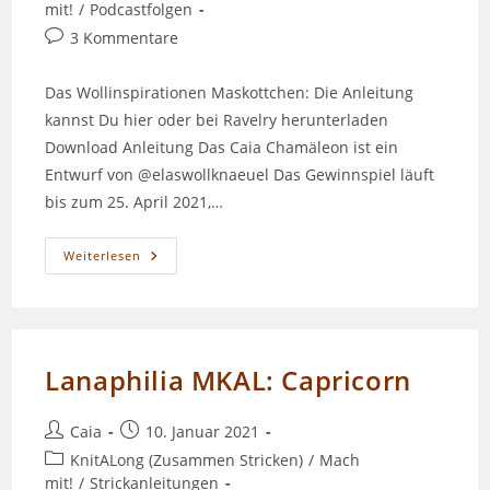
Kategorie:
mit!
/
Podcastfolgen
Beitrags-
3 Kommentare
Kommentare:
Das Wollinspirationen Maskottchen: Die Anleitung
kannst Du hier oder bei Ravelry herunterladen
Download Anleitung Das Caia Chamäleon ist ein
Entwurf von @elaswollknaeuel Das Gewinnspiel läuft
bis zum 25. April 2021,…
Episode
Weiterlesen
100
–
DAS
CAIA
CHAMÄLEON
Lanaphilia MKAL: Capricorn
Beitrags-
Beitrag
Caia
10. Januar 2021
Autor:
veröffentlicht:
Beitrags-
KnitALong (Zusammen Stricken)
/
Mach
Kategorie:
mit!
/
Strickanleitungen