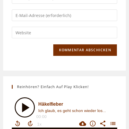
deinen
Namen
Gib
oder
deine
Benutzernamen
E-
Gib
zum
Mail-
deine
Kommentieren
Adresse
Website-
ein
zum
URL
Kommentieren
ein
ein
(optional)
Reinhören? Einfach Auf Play Klicken!