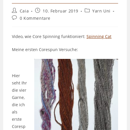
Beitrags-
Beitrag
Beitrags-
Caia
10. Februar 2019
Yarn Uni
Autor:
veröffentlicht:
Kategorie:
Beitrags-
0 Kommentare
Kommentare:
Video, wie Core Spinning funktioniert:
Spinning Cat
Meine ersten Corespun Versuche:
Hier
seht Ihr
die vier
Garne,
die ich
als
erste
Coresp