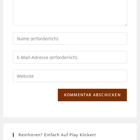
Gib
deinen
Namen
Gib
oder
deine
Benutzernamen
E-
Gib
zum
Mail-
deine
Kommentieren
Adresse
Website-
ein
zum
URL
Kommentieren
ein
ein
(optional)
Reinhören? Einfach Auf Play Klicken!