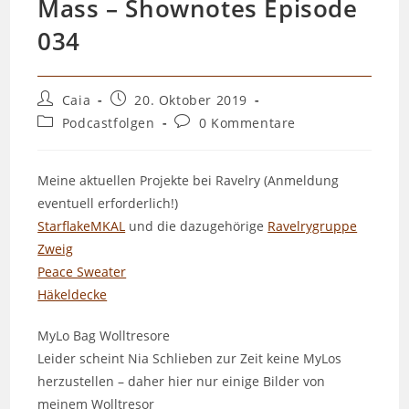
Mass – Shownotes Episode
034
Beitrags-
Beitrag
Caia
20. Oktober 2019
Autor:
veröffentlicht:
Beitrags-
Beitrags-
Podcastfolgen
0 Kommentare
Kategorie:
Kommentare:
Meine aktuellen Projekte bei Ravelry (Anmeldung
eventuell erforderlich!)
StarflakeMKAL
und die dazugehörige
Ravelrygruppe
Zweig
Peace Sweater
Häkeldecke
MyLo Bag Wolltresore
Leider scheint Nia Schlieben zur Zeit keine MyLos
herzustellen – daher hier nur einige Bilder von
meinem Wolltresor