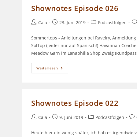
4)
Shownotes Episode 026
Beitrags-
Beitrag
Beitrags-
Be
Caia
23. Juni 2019
Podcastfolgen
Autor:
veröffentlicht:
Kategorie:
Ko
Sommertops - Anleitungen bei Ravelry, Anmeldung 
SolTop (leider nur auf Spanisch!) Havannah Coachel
Meadow Garn im Lanaphilia Shop Zweig (Rundpass
Shownotes
Weiterlesen
Episode
026
Shownotes Episode 022
Beitrags-
Beitrag
Beitrags-
Bei
Caia
9. Juni 2019
Podcastfolgen
Autor:
veröffentlicht:
Kategorie:
Kom
Heute hier ein wenig später, ich hab es irgendwie