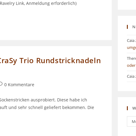
 (Ravelry Link, Anmeldung erforderlich)
N
Caia
umg
 CraSy Trio Rundstricknadeln
Ther
oder
Caia
eitrags-
0 Kommentare
ommentare:
Sockenstricken ausprobiert. Diese habe ich
uft und sehr schnell geliefert bekommen. Die
W
Was
M
bish
ges