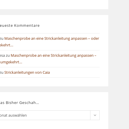
eueste Kommentare
zu
Maschenprobe an eine Strickanleitung anpassen – oder
ekehrt…
esa
zu
Maschenprobe an eine Strickanleitung anpassen –
 umgekehrt…
zu
Strickanleitungen von Caia
as Bisher Geschah…
onat auswählen
er
chah…