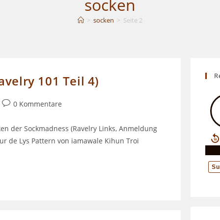
socken
>
socken
>
Seite 2
UMSCHALTEN
R
velry 101 Teil 4)
Beitrags-
0 Kommentare
Kommentare:
ken der Sockmadness (Ravelry Links, Anmeldung
leur de Lys Pattern von iamawale Kihun Troi