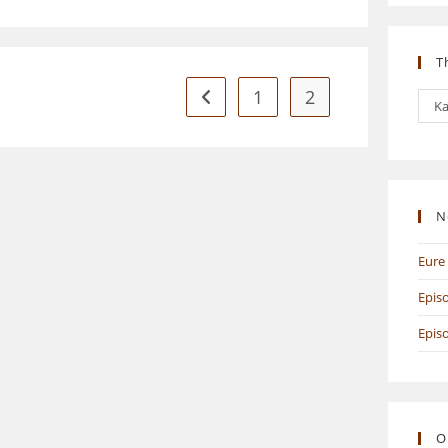
T
1
2
Gehe zur vorherigen Seite
The
Ka
N
Eure 
Epis
Epis
O