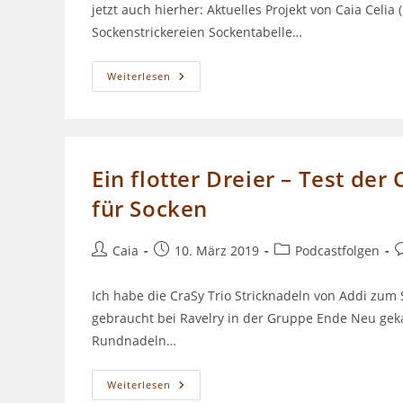
jetzt auch hierher: Aktuelles Projekt von Caia Celia
Sockenstrickereien Sockentabelle…
Shownotes
Weiterlesen
Episode
022
Ein flotter Dreier – Test der
für Socken
Beitrags-
Beitrag
Beitrags-
B
Caia
10. März 2019
Podcastfolgen
Autor:
veröffentlicht:
Kategorie:
K
Ich habe die CraSy Trio Stricknadeln von Addi zum 
gebraucht bei Ravelry in der Gruppe Ende Neu geka
Rundnadeln…
Ein
Weiterlesen
Flotter