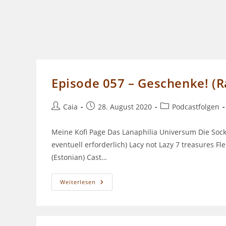
Episode 057 – Geschenke! (Ra
Beitrags-
Beitrag
Beitrags-
Caia
28. August 2020
Podcastfolgen
Autor:
veröffentlicht:
Kategorie:
Meine Kofi Page Das Lanaphilia Universum Die Soc
eventuell erforderlich) Lacy not Lazy 7 treasures F
(Estonian) Cast…
Episode
Weiterlesen
057
–
Geschenke!
(Ravelry
101
Teil