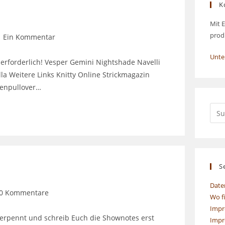
K
Mit E
prod
itrags-
Ein Kommentar
mmentare:
Unte
erforderlich! Vesper Gemini Nightshade Navelli
la Weitere Links Knitty Online Strickmagazin
enpullover…
S
Date
trags-
0 Kommentare
Wo f
mentare:
Impr
 verpennt und schreib Euch die Shownotes erst
Impr