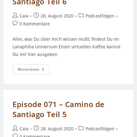
Santiago Teil 6
Beitrags-
Beitrag
Beitrags-
Caia
28. August 2020
Podcastfolgen
Autor:
veröffentlicht:
Kategorie:
Beitrags-
0 Kommentare
Kommentare:
Alles, was Du über mich wissen mußt, findest Du im
Lanaphilia Universum Einen virtuellen Kaffee kannst
Du mir hier ausgeben
Episode
Weiterlesen
072
–
Camino
De
Santiago
Teil
6
Episode 071 – Camino de
Santiago Teil 5
Beitrags-
Beitrag
Beitrags-
Caia
28. August 2020
Podcastfolgen
Autor:
veröffentlicht:
Kategorie:
Beitrags-
0 Kommentare