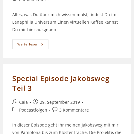
Kommentare:
Alles, was Du über mich wissen mußt, findest Du im
Lanaphilia Universum Einen virtuellen Kaffee kannst
Du mir hier ausgeben
Episode
Weiterlesen
071
–
Camino
De
Santiago
Teil
5
Special Episode Jakobsweg
Teil 3
Beitrags-
Beitrag
Caia
29. September 2019
Autor:
veröffentlicht:
Beitrags-
Beitrags-
Podcastfolgen
3 Kommentare
Kategorie:
Kommentare:
In dieser Episode geht Ihr meinen Jakobsweg mit mir
von Pamplona bis zum Kloster Irache. Die Projekte, die