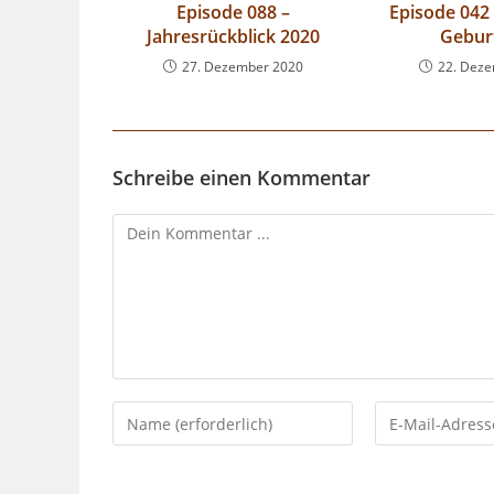
Episode 088 –
Episode 042 
Jahresrückblick 2020
Gebur
27. Dezember 2020
22. Dez
Schreibe einen Kommentar
Kommentieren
Gib
Gib
deinen
deine
Namen
E-