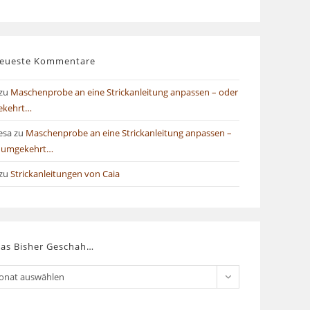
eueste Kommentare
zu
Maschenprobe an eine Strickanleitung anpassen – oder
ekehrt…
esa
zu
Maschenprobe an eine Strickanleitung anpassen –
 umgekehrt…
zu
Strickanleitungen von Caia
as Bisher Geschah…
onat auswählen
er
chah…