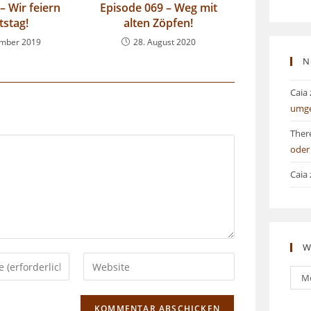
– Wir feiern
Episode 069 – Weg mit
tstag!
alten Zöpfen!
ember 2019
28. August 2020
N
Caia
umg
Ther
oder
Caia
W
Gib
Was
deine
M
bish
Website-
ges