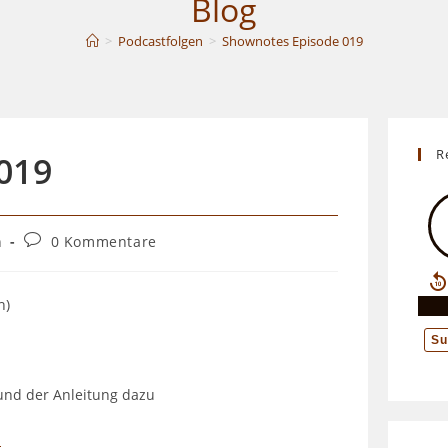
Blog
>
Podcastfolgen
>
Shownotes Episode 019
UMSCHALTEN
R
019
Beitrags-
n
0 Kommentare
Kommentare:
h)
und der Anleitung dazu
u