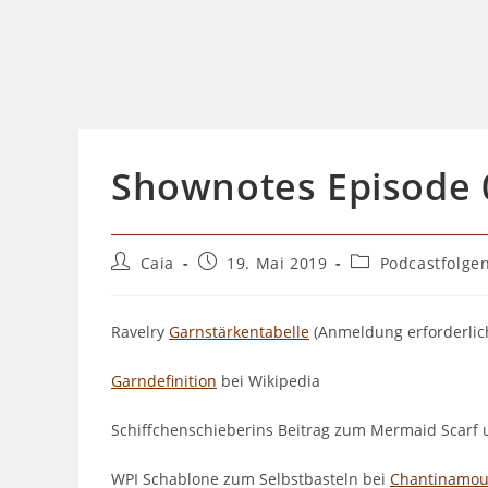
Shownotes Episode 
Beitrags-
Beitrag
Beitrags-
Caia
19. Mai 2019
Podcastfolge
Autor:
veröffentlicht:
Kategorie:
Ravelry
Garnstärkentabelle
(Anmeldung erforderlic
Garndefinition
bei Wikipedia
Schiffchenschieberins Beitrag zum Mermaid Scarf 
WPI Schablone zum Selbstbasteln bei
Chantinamo