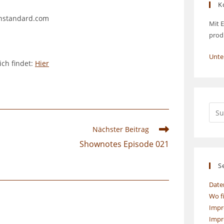
K
rnstandard.com
Mit E
prod
Unte
ich findet:
Hier
Nächster Beitrag
Shownotes Episode 021
S
Date
Wo f
Impr
Impr