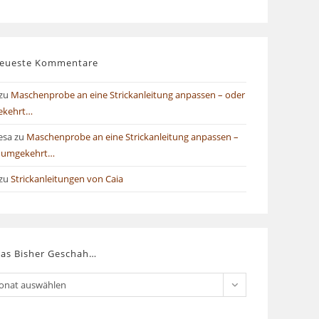
eueste Kommentare
zu
Maschenprobe an eine Strickanleitung anpassen – oder
ekehrt…
esa
zu
Maschenprobe an eine Strickanleitung anpassen –
 umgekehrt…
zu
Strickanleitungen von Caia
as Bisher Geschah…
onat auswählen
er
chah…