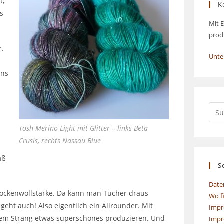
t,
K
s
Mit E
prod
r
.
Unte
ins
Tosh Merino Light mit Glitter – links Beta
Crusis, rechts Nassau Blue
aß
S
Date
 Sockenwollstärke. Da kann man Tücher draus
Wo f
eht auch! Also eigentlich ein Allrounder. Mit
Impr
em Strang etwas superschönes produzieren. Und
Impr