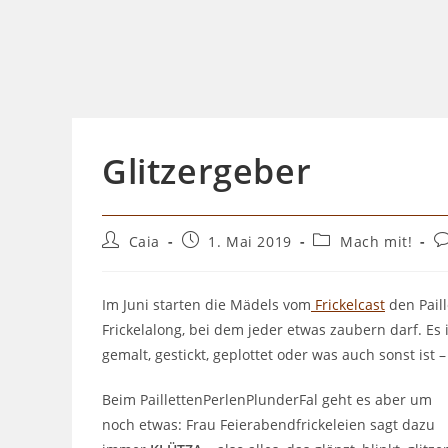
Glitzergeber
Beitrags-
Beitrag
Beitrags-
Be
Caia
1. Mai 2019
Mach mit!
Autor:
veröffentlicht:
Kategorie:
K
Im Juni starten die Mädels vom
Frickelcast
den Paill
Frickelalong, bei dem jeder etwas zaubern darf. Es is
gemalt, gestickt, geplottet oder was auch sonst ist
Beim PaillettenPerlenPlunderFal geht es aber um
noch etwas: Frau Feierabendfrickeleien sagt dazu