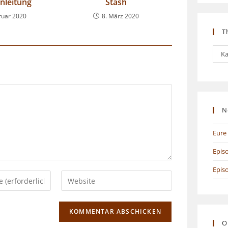
Anleitung
Stash
ruar 2020
8. März 2020
T
The
Ka
N
Eure 
Epis
Epis
Gib
deine
Website-
URL
O
ein