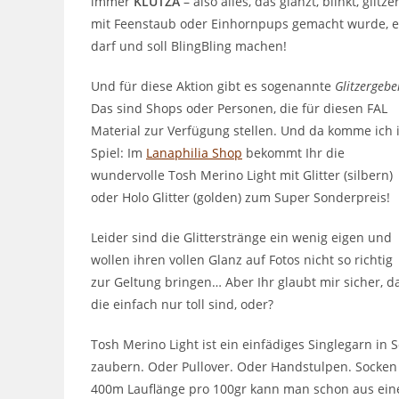
immer
KLÜTZA
– also alles, das glänzt, blinkt, glitzer
mit Feenstaub oder Einhornpups gemacht wurde, e
darf und soll BlingBling machen!
Und für diese Aktion gibt es sogenannte
Glitzergebe
Das sind Shops oder Personen, die für diesen FAL
Material zur Verfügung stellen. Und da komme ich 
Spiel: Im
Lanaphilia Shop
bekommt Ihr die
wundervolle Tosh Merino Light mit Glitter (silbern)
oder Holo Glitter (golden) zum Super Sonderpreis!
Leider sind die Glitterstränge ein wenig eigen und
wollen ihren vollen Glanz auf Fotos nicht so richtig
zur Geltung bringen… Aber Ihr glaubt mir sicher, d
die einfach nur toll sind, oder?
Tosh Merino Light ist ein einfädiges Singlegarn in
zaubern. Oder Pullover. Oder Handstulpen. Socken g
400m Lauflänge pro 100gr kann man schon aus ein