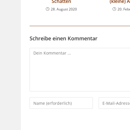
Schatten
(kleine) 
28. August 2020
20. Feb
Schreibe einen Kommentar
Kommentieren
Gib
Gib
deinen
deine
Namen
E-
oder
Mail-
Benutzernamen
Adresse