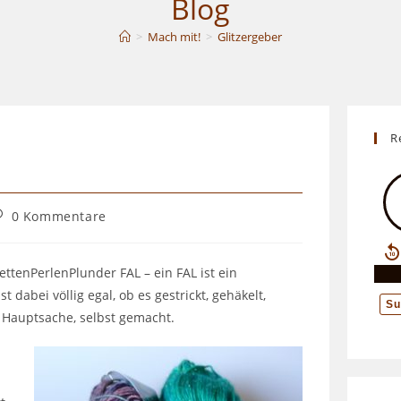
Blog
>
Mach mit!
>
Glitzergeber
UMSCHALTEN
R
itrags-
0 Kommentare
ommentare:
ettenPerlenPlunder FAL – ein FAL ist ein
t dabei völlig egal, ob es gestrickt, gehäkelt,
 – Hauptsache, selbst gemacht.