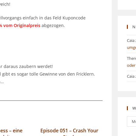
weich!
llvorgangs einfach in das Feld Kuponcode
% vom Originalpreis
abgezogen.
N
Caia
umg
Ther
oder
Ihr daraus zaubern werdet!
 gibt es sogar tolle Gewinne von den Fricklern.
Caia
n…
W
Was
M
bish
ess – eine
Episode 051 – Crash Your
ges