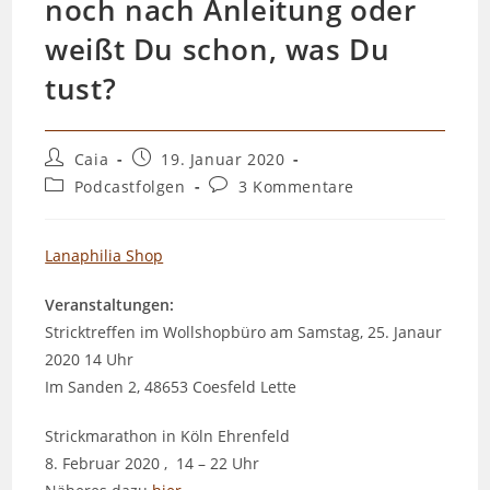
noch nach Anleitung oder
weißt Du schon, was Du
tust?
Beitrags-
Beitrag
Caia
19. Januar 2020
Autor:
veröffentlicht:
Beitrags-
Beitrags-
Podcastfolgen
3 Kommentare
Kategorie:
Kommentare:
Lanaphilia Shop
Veranstaltungen:
Stricktreffen im Wollshopbüro am Samstag, 25. Janaur
2020 14 Uhr
Im Sanden 2, 48653 Coesfeld Lette
Strickmarathon in Köln Ehrenfeld
8. Februar 2020 , 14 – 22 Uhr